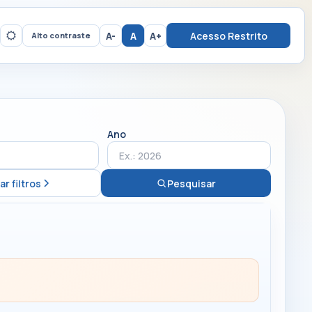
A-
A
A+
Acesso Restrito
Alto contraste
Ano
ar filtros
Pesquisar